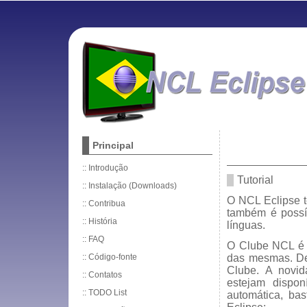
Principal
::
Introdução
Tutorial
::
Instalação (Downloads)
O NCL Eclipse t
::
Contribua
também é possí
::
História
línguas.
::
FAQ
O Clube NCL é u
::
Código-fonte
das mesmas. De
Clube. A novid
::
Contatos
estejam dispon
::
TODO List
automática, ba