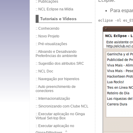
Eclipse:
::
Publicações
::
NCL Eclipse na Mídia
Para espa
Tutoriais e Vídeos
eclipse -nl es_E
::
Conhecendo
::
Novo Projeto
::
Pré-visualizações
::
Ativando e Desativando
Preferências do ambiente
::
Sugestão dos atributos SRC
::
NCL Doc
::
Navegação por hiperelos
::
Auto preenchimento de
conectores
::
Internacionalização
::
Sincronizando com Clube NCL
::
Executar aplicação no Ginga
Virtual Set-top Box
::
Executar aplicação no
Ginga4Windows